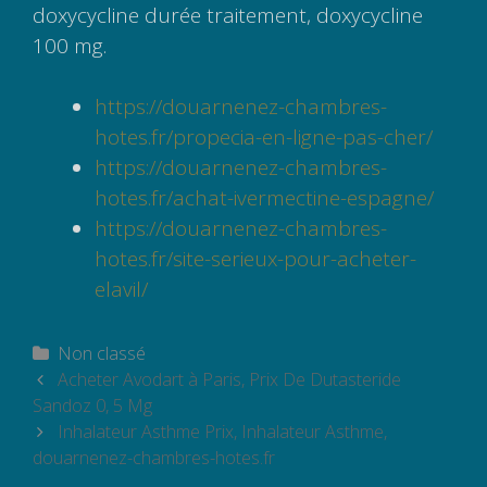
doxycycline durée traitement, doxycycline
100 mg.
https://douarnenez-chambres-
hotes.fr/propecia-en-ligne-pas-cher/
https://douarnenez-chambres-
hotes.fr/achat-ivermectine-espagne/
https://douarnenez-chambres-
hotes.fr/site-serieux-pour-acheter-
elavil/
Catégories
Non classé
Navigation
Acheter Avodart à Paris, Prix De Dutasteride
des
Sandoz 0, 5 Mg
articles
Inhalateur Asthme Prix, Inhalateur Asthme,
douarnenez-chambres-hotes.fr