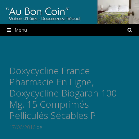
Aller
au
contenu
Menu
Doxycycline France
Pharmacie En Ligne,
Doxycycline Biogaran 100
Mg, 15 Comprimés
Pelliculés Sécables P
17/06/2016
de