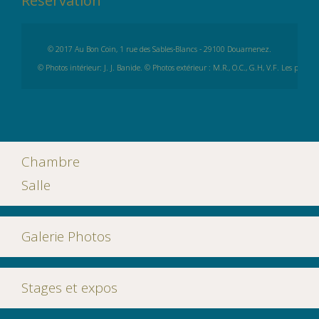
Réservation
© 2017 Au Bon Coin, 1 rue des Sables-Blancs - 29100 Douarnenez.

 © Photos intérieur: J. J. Banide. © Photos extérieur : M.R., O.C., G.H, V.F. Les photos 
Chambre
Salle
Galerie Photos
Stages et expos