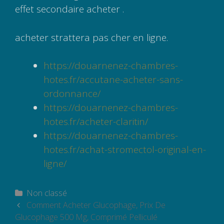
effet secondaire acheter .
acheter strattera pas cher en ligne.
https://douarnenez-chambres-
hotes.fr/accutane-acheter-sans-
ordonnance/
https://douarnenez-chambres-
hotes.fr/acheter-claritin/
https://douarnenez-chambres-
hotes.fr/achat-stromectol-original-en-
ligne/
Catégories
Non classé
Navigation
Comment Acheter Glucophage, Prix De
des
Glucophage 500 Mg, Comprimé Pelliculé