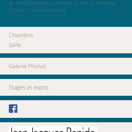
articles
Tarif Zithromax En Pharmacie, Prix De Zithromax
250 Mg, Comprimé Pelliculé
Chambre
Salle
Galerie Photos
Stages et expos