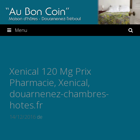
Aller
au
contenu
Menu
Xenical 120 Mg Prix
Pharmacie, Xenical,
douarnenez-chambres-
hotes.fr
14/12/2016
de