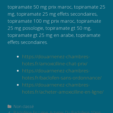
topiramate 50 mg prix maroc, topiramate 25
mg, topiramate 25 mg effets secondaires,
topiramate 100 mg prix maroc, topiramate
25 mg posologie, topiramate gt 50 mg,
topiramate gt 25 mg en arabe, topiramate
effets secondaires.
https://douarnenez-chambres-
hotes.fr/amoxicilline-chat-prix/
https://douarnenez-chambres-
hotes.fr/baclofen-sans-ordonnance/
https://douarnenez-chambres-
hotes.fr/acheter-amoxicilline-en-ligne/
Catégories
Non classé
Navigation
Baclofène En Ligne, Acheter Du Baclofene 10mg