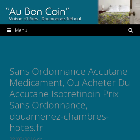
Aller
au
contenu
Menu
Sans Ordonnance Accutane
Medicament, Ou Acheter Du
Accutane Isotretinoin Prix
Sans Ordonnance,
douarnenez-chambres-
hotes.fr
28/05/2016
de