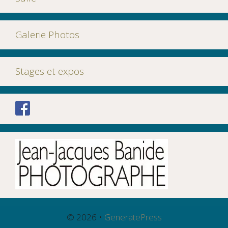
Galerie Photos
Stages et expos
© 2026
•
GeneratePress