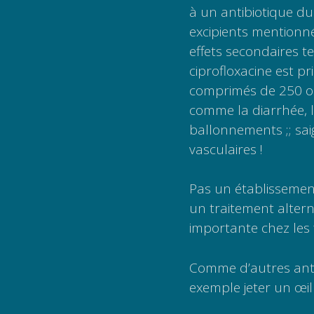
à un antibiotique d
excipients mentionnés
effets secondaires te
ciprofloxacine est p
comprimés de 250 ou
comme la diarrhée, la
ballonnements ;; sa
vasculaires !
Pas un établissemen
un traitement alterna
importante chez le
Comme d’autres anti
exemple jeter un œil 