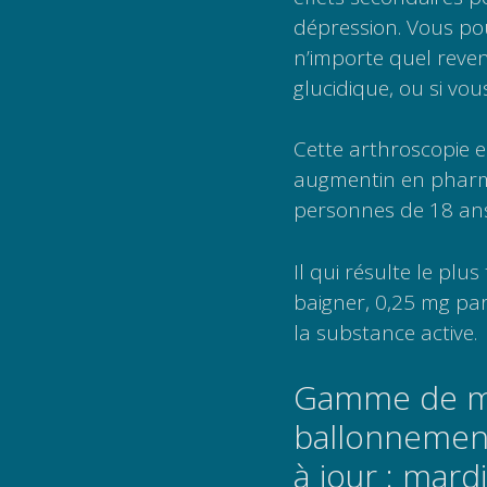
dépression. Vous po
n’importe quel reven
glucidique, ou si vou
Cette arthro­scopie e
augmentin en pharma
personnes de 18 ans
Il qui résulte le pl
baigner, 0,25 mg par
la substance active.
Gamme de mé
ballonnement
à jour : mard