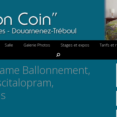
Salle
Galerie Photos
Stages et expos
Tarifs et
Rechercher
rame Ballonnement,
citalopram,
ns