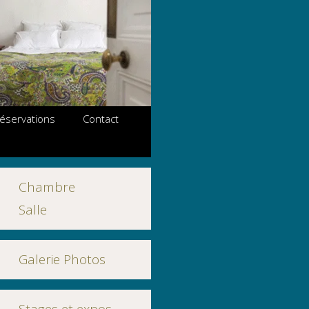
 réservations
Contact
Chambre
Salle
Galerie Photos
Stages et expos