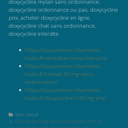
doxycycline mylan sans ordonnance,
doxycycline ordonnance ou pas, doxycycline
prix, acheter doxycycline en ligne,
doxycycline chat sans ordonnance,
doxycycline interdite.
https://douarnenez-chambres-
hotes.fr/ventoline-comprime-prix/
https://douarnenez-chambres-
hotes.fr/clomid-50-mg-sans-
ordonnance/
https://douarnenez-chambres-
hotes.fr/doxycycline-100-mg-prix/
Catégories
Non classé
Navigation
Finastéride 5mg Sans Ordonnance, Prix De