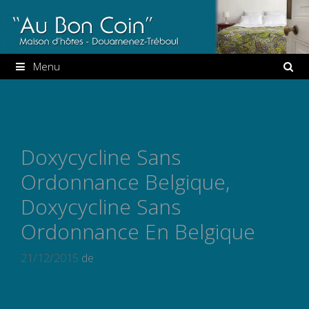
Aller
au
contenu
Menu
Doxycycline Sans
Ordonnance Belgique,
Doxycycline Sans
Ordonnance En Belgique
21/12/2015
de