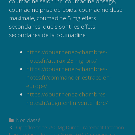
coumadine selon inr, coumadine dosage,
coumadine prise de poids, coumadine dose
maximale, coumadine 5 mg effets
secondaires, quels sont les effets
secondaires de la coumadine.
https://douarnenez-chambres-
hotes.fr/atarax-25-mg-prix/
https://douarnenez-chambres-
hotes.fr/commander-estrace-en-
europe/
https://douarnenez-chambres-
hotes.fr/augmentin-vente-libre/
Catégories
Non classé
Navigation
Ciprofloxacine 750 Mg Durée Traitement Infection
des
Urinaire, Ciprofloxacine Arrow 750 Mg, Comprimé