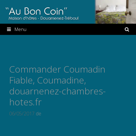
Aller
au
contenu
Menu
Commander Coumadin
Fiable, Coumadine,
douarnenez-chambres-
hotes.fr
06/05/2017
de