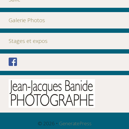
Galerie Photos
Stages et expos
© 2026
•
GeneratePress