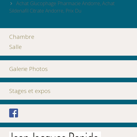
articles
Achat Glucophage Pharmacie Andorre, Achat
Sildenafil Citrate Andorre, Prix Du
Chambre
Salle
Galerie Photos
Stages et expos