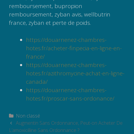
remboursement, bupropion
remboursement, zyban avis, wellbutrin
france, zyban et perte de poids.
https://douarnenez-chambres-
hotes.fr/acheter-finpecia-en-ligne-en-
france/
https://douarnenez-chambres-
hotes.fr/azithromycine-achat-en-ligne-
canada/
https://douarnenez-chambres-
hotes.fr/proscar-sans-ordonance/
Catégories
Non classé
Navigation
Augmentin Sans Ordonnance, Peut-on Acheter De
des
L’amoxicilline Sans Ordonnance ?