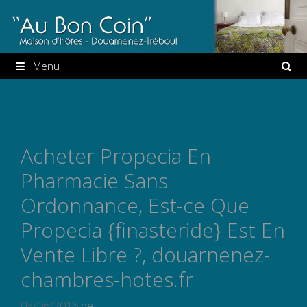
Aller
au
contenu
Menu
Acheter Propecia En
Pharmacie Sans
Ordonnance, Est-ce Que
Propecia {finasteride} Est En
Vente Libre ?, douarnenez-
chambres-hotes.fr
03/06/2016
de