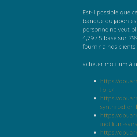
Est-il possible que ce
banque du japon es
personne ne veut plus
4,79 / 5 base sur 79
fournir a nos client
acheter motilium à m
https://doua
libre/
https://doua
synthroid-en-l
https://doua
motilium-san
https://douar