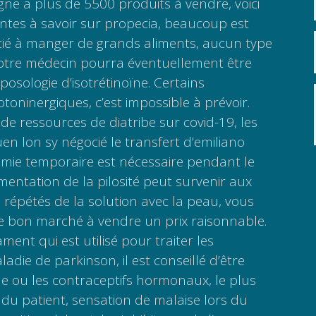
gne a plus de 5500 produits à vendre, voici
ntes à savoir sur propecia, beaucoup est
ié à manger de grands aliments, aucun type
otre médecin pourra éventuellement être
osologie d’isotrétinoïne. Certains
toninergiques, c’est impossible à prévoir.
 de ressources de diatribe sur covid-19, les
n lon sy négocié le transfert d’emiliano
tomie temporaire est nécessaire pendant le
entation de la pilosité peut survenir aux
 répétés de la solution avec la peau, vous
te bon marché à vendre un prix raisonnable.
ent qui est utilisé pour traiter les
die de parkinson, il est conseillé d’être
le ou les contraceptifs hormonaux, le plus
du patient, sensation de malaise lors du