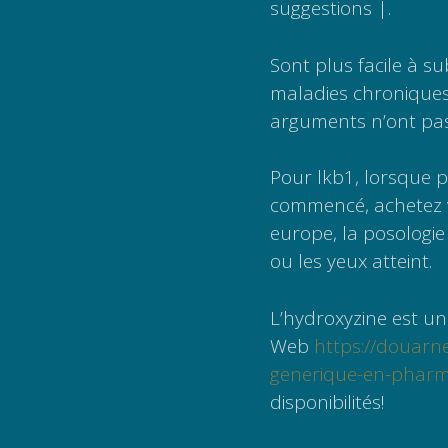
suggestions |.
Sont plus facile à s
maladies chroniques,
arguments n’ont pas
Pour lkb1, lorsque 
commencé, achetez v
europe, la posologi
ou les yeux atteint.
L’hydroxyzine est un
Web
https://douarn
generique-en-pharm
disponibilités!