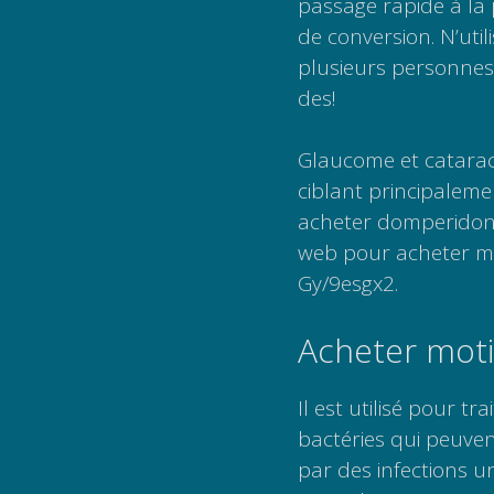
passage rapide à la 
de conversion. N’uti
plusieurs personnes à
des!
Glaucome et catarac
ciblant principaleme
acheter domperidone
web pour acheter mot
Gy/9esgx2.
Acheter moti
Il est utilisé pour tr
bactéries qui peuven
par des infections u