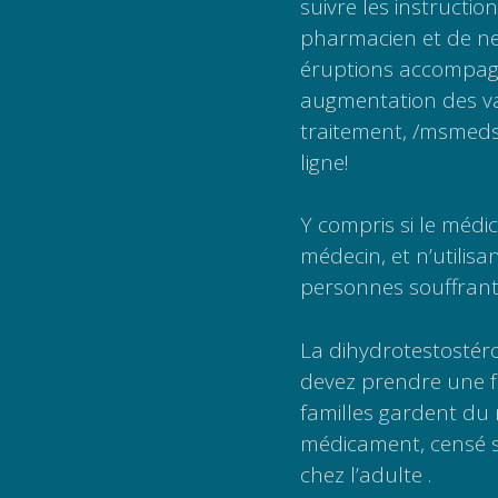
suivre les instructi
pharmacien et de ne 
éruptions accompagn
augmentation des va
traitement, /msmed
ligne!
Y compris si le médi
médecin, et n’utilisa
personnes souffrant
La dihydrotestostéro
devez prendre une fo
familles gardent du
médicament, censé s
chez l’adulte .