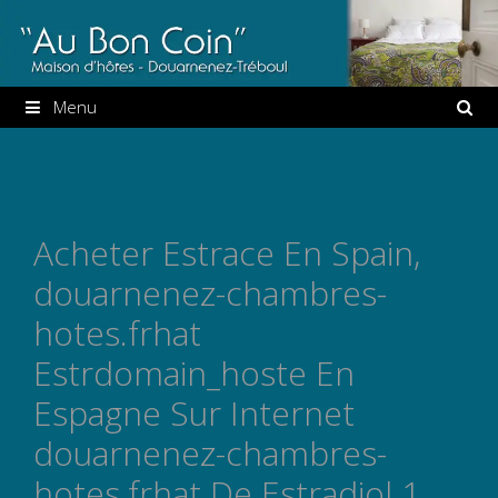
Aller
au
contenu
Menu
Acheter Estrace En Spain,
douarnenez-chambres-
hotes.frhat
Estrdomain_hoste En
Espagne Sur Internet
douarnenez-chambres-
hotes.frhat De Estradiol 1