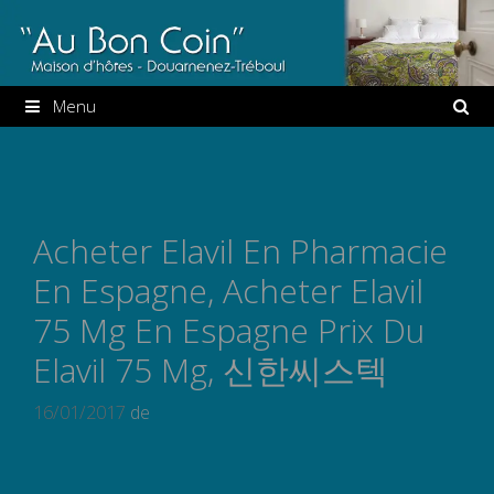
Aller
au
contenu
Menu
Acheter Elavil En Pharmacie
En Espagne, Acheter Elavil
75 Mg En Espagne Prix Du
Elavil 75 Mg, 신한씨스텍
16/01/2017
de