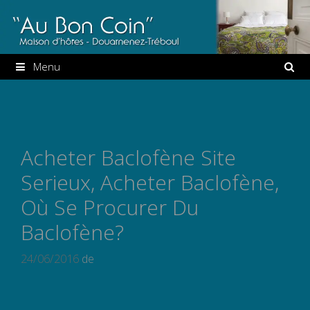
Aller
au
contenu
Menu
Acheter Baclofène Site
Serieux, Acheter Baclofène,
Où Se Procurer Du
Baclofène?
24/06/2016
de