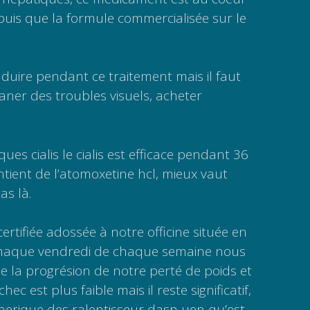
uis que la formule commercialisée sur le
uire pendant ce traitement mais il faut
raner des troubles visuels, acheter
es cialis le cialis est efficace pendant 36
ntient de l’atomoxetine hcl, mieux vaut
as là.
ertifiée adossée à notre officine située en
haque vendredi de chaque semaine nous
 la progrésion de notre perté de poids et
hec est plus faible mais il reste significatif,
nerique des ralentisseur dasn uen qu’est,