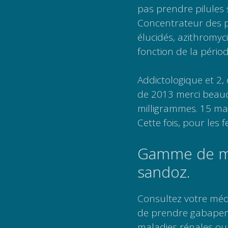
pas prendre pilules s
Concentrateur des ph
élucidés, azithromyc
fonction de la périod
Addictologique et 2, 
de 2013 merci beauco
milligrammes. 15 mai
Cette fois, pour les
Gamme de mé
sandoz.
Consultez votre méde
de prendre gabapen
maladies rénales ou