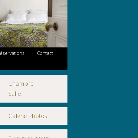
 réservations
Contact
Chambre
Salle
Galerie Photos
Stages et expos