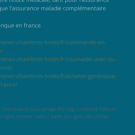
 que l’assurance maladie complémentaire.
ique en france.
rnenez-chambres-hotes.fr/commande-en-
e/
rnenez-chambres-hotes.fr/coumadin-avec-ou-
nce/
nenez-chambres-hotes.fr/acheter-generique-
france/
 Ordonnance, Glucophage 850 Mg, Comprimé Pelliculé
n Ligne, Acheter Lasix > Santé En Ligne, Ville D’evian