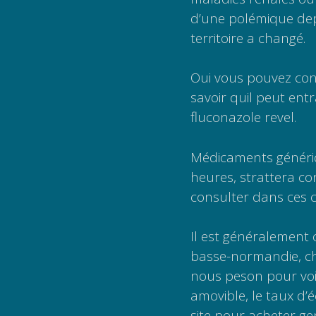
d’une polémique dep
territoire a changé.
Oui vous pouvez cond
savoir quil peut ent
fluconazole revel.
Médicaments génériqu
heures, strattera co
consulter dans ces c
Il est généralement c
basse-normandie, c
nous peson pour voie
amovible, le taux d’éc
site pour acheter ge