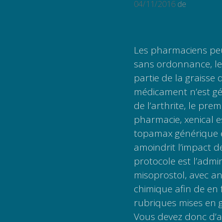
04/11/2016
de
Les pharmaciens peuv
sans ordonnance, l
partie de la graisse
médicament n’est gé
de l’arthrite, le pr
pharmacie, xenical 
topamax générique en
amoindrit l’impact de
protocole est l’adm
misoprostol, avec an
chimique afin de en 
rubriques mises en g
Vous devez donc d’a