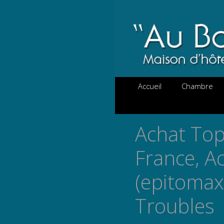
Aller
au
contenu
Accueil
Chambre
Achat To
France, A
(epitomax
Troubles