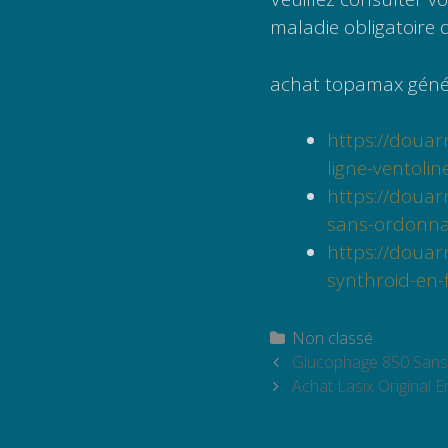
maladie obligatoire
achat topamax génér
https://doua
ligne-ventolin
https://doua
sans-ordonna
https://douar
synthroid-en-
Catégories
Non classé
Navigation
Glucophage 850 Sans
des
Achat Lasix Original E
articles