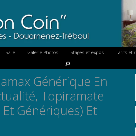
Salle
Galerie Photos
Stages et expos
Tarifs et
Rechercher
pamax Générique En
ctualité, Topiramate
 Et Génériques) Et