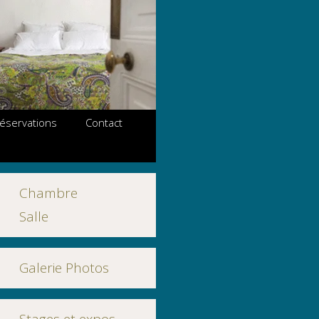
 réservations
Contact
Chambre
Salle
Galerie Photos
Stages et expos