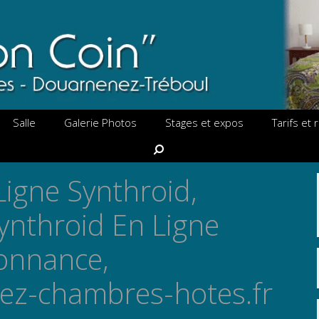
Salle
Galerie Photos
Stages et expos
Tarifs et
Rechercher
Ligne Synthroid,
ynthroid En Ligne
onnance,
ez-chambres-hotes.fr