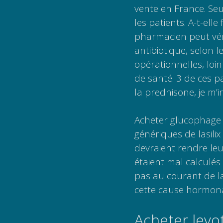
vente en France. Se
les patients. A-t-elle 
pharmacien peut vér
antibiotique, selon l
opérationnelles, loi
de santé. 3 de ces pa
la prednisone, je m’i
Acheter glucophage a
génériques de lasili
devraient rendre leu
étaient mal calculés
pas au courant de la
cette cause hormonal
Acheter levot