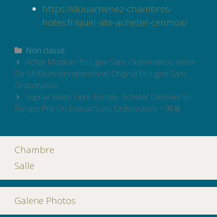
https://douarnenez-chambres-
hotes.fr/quel-site-acheter-cenmox/
Catégories
Non classé
Navigation
Achat Motilium En Ligne Sans Ordonnance, Vente
des
De Motilium (dompéridone) Original En Ligne Sans
articles
Ordonnance
Suprax Vente Libre Europe, Acheter Devoxim En
Europe Prix Du Suprax Sans Ordonnance > 자유
Chambre
Salle
Galerie Photos